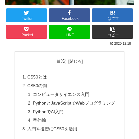
Twitter
Facebook
はてブ
Pocket
LINE
コピー
2020.12.18
目次
CS50とは
CS50の例
コンピュータサイエンス入門
PythonとJavaScriptでWebプログラミング
PythonでAI入門
番外編
入門や復習にCS50を活用