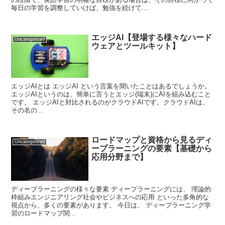
毎日の学習を調整していけば、勉強を続けて...
エッジAI【登場する様々なハード
Uncategorized
ウェアとツールキット】
エッジAIとは エッジAI という言葉を聞いたことはあるでしょうか。
エッジAIというのは、簡単に言うとエッジ(端末)にAIを組み込むこと
です。 エッジAIと対比されるのがクラウドAIです。クラウドAIは、
その名の...
ロードマップと資格から見るディ
Uncategorized
ープラーニングの要素【基礎から
応用分野まで】
ディープラーニングの様々な要素 ディープラーニングには、 理論的
枠組みエンジニアリング社会やビジネスへの応用 といった多角的な
視点から、多くの要素があります。 今日は、 ディープラーニング学
習のロードマップ関...