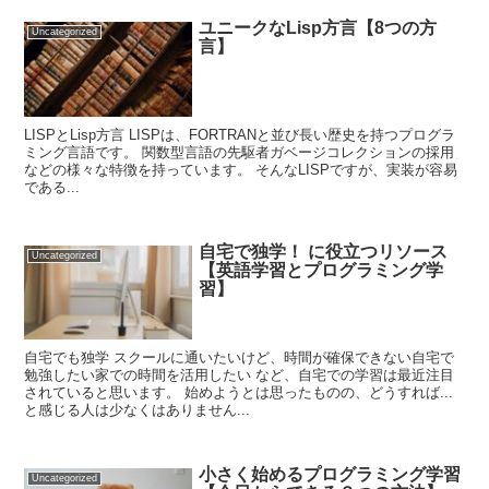
ユニークなLisp方言【8つの方
Uncategorized
言】
LISPとLisp方言 LISPは、FORTRANと並び長い歴史を持つプログラ
ミング言語です。 関数型言語の先駆者ガベージコレクションの採用
などの様々な特徴を持っています。 そんなLISPですが、実装が容易
である...
自宅で独学！ に役立つリソース
Uncategorized
【英語学習とプログラミング学
習】
自宅でも独学 スクールに通いたいけど、時間が確保できない自宅で
勉強したい家での時間を活用したい など、自宅での学習は最近注目
されていると思います。 始めようとは思ったものの、どうすれば...
と感じる人は少なくはありません...
小さく始めるプログラミング学習
Uncategorized