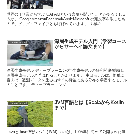
世界のIT企業から学ぶ GAFAMという言葉を聞いたことがあるでしょ
うか。 GoogleAmazonFacebookAppleMicrosoft の頭文字を取ったも
ので、ビッグ・ファイブとも呼ばれています。 世界の...
深層生成モデル入門【学習コース
Uncategorized
からサーベイ論文まで】
深層生成モデル ディープラーニング×生成モデルの研究開発領域は、
深層生成モデルと呼ばれることがあります。 生成モデルは、簡単に
言えば、観測データを生み出すその背後にある分布を学習するモデル
のことです。 ディープラーニング...
JVM言語とは【ScalaからKotlin
Uncategorized
まで】
JavaとJava仮想マシン(JVM) Javaは、1995年に初めて公開された汎