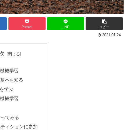
Pocket
LINE
コピー
2021.01.24
次
nで機械学習
nの基本を知る
を学ぶ
nで機械学習
作ってみる
ペティションに参加