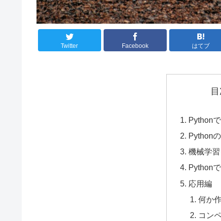
Twitter
Facebook
はてブ
目
Pytho
Pytho
機械学習
Pytho
応用編
何か
コン